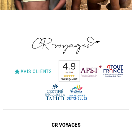
star
AVIS CLIENTS
CR VOYAGES