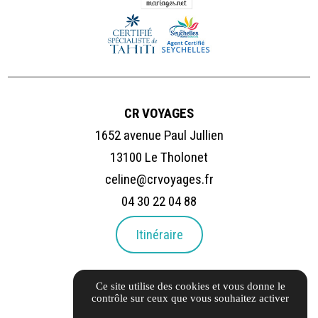
CR VOYAGES
1652 avenue Paul Jullien
13100 Le Tholonet
celine@crvoyages.fr
04 30 22 04 88
Itinéraire
LIENS UTILES
Ce site utilise des cookies et vous donne le
Carnet d'adresses
contrôle sur ceux que vous souhaitez activer