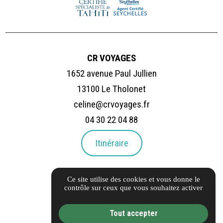
CR VOYAGES
1652 avenue Paul Jullien
13100 Le Tholonet
celine@crvoyages.fr
04 30 22 04 88
Itinéraire
LIENS UTILES
Ce site utilise des cookies et vous donne le
Carnet d'adresses
contrôle sur ceux que vous souhaitez activer
FAQ
Tout accepter
Informations complémentaires