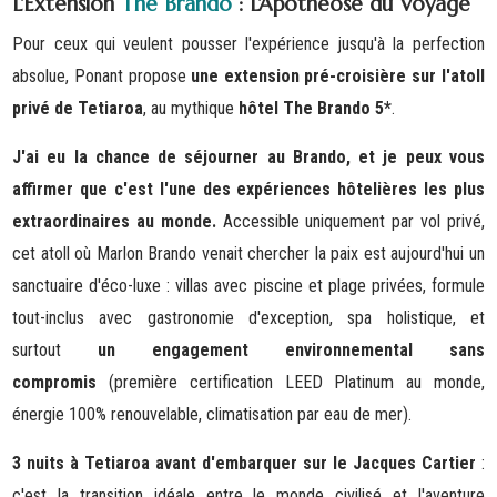
L'Extension
The Brando
: L'Apothéose du Voyage
Pour ceux qui veulent pousser l'expérience jusqu'à la perfection
absolue, Ponant propose
une extension pré-croisière sur l'atoll
privé de Tetiaroa
, au mythique
hôtel The Brando 5*
.
J'ai eu la chance de séjourner au Brando, et je peux vous
affirmer que c'est l'une des expériences hôtelières les plus
extraordinaires au monde.
Accessible uniquement par vol privé,
cet atoll où Marlon Brando venait chercher la paix est aujourd'hui un
sanctuaire d'éco-luxe : villas avec piscine et plage privées, formule
tout-inclus avec gastronomie d'exception, spa holistique, et
surtout
un engagement environnemental sans
compromis
(première certification LEED Platinum au monde,
énergie 100% renouvelable, climatisation par eau de mer).
3 nuits à Tetiaroa avant d'embarquer sur le Jacques Cartier
:
c'est la transition idéale entre le monde civilisé et l'aventure