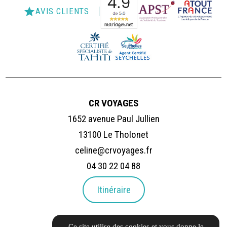
star
AVIS CLIENTS
CR VOYAGES
1652 avenue Paul Jullien
13100 Le Tholonet
celine@crvoyages.fr
04 30 22 04 88
Itinéraire
LIENS UTILES
Ce site utilise des cookies et vous donne le