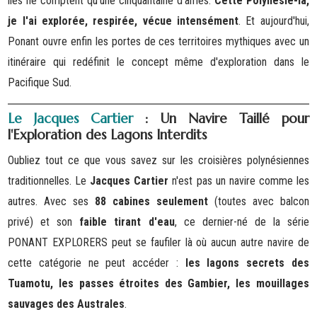
îles ne comptent qu'une cinquantaine d'âmes.
Cette Polynésie-là,
je l'ai explorée, respirée, vécue intensément
. Et aujourd'hui,
Ponant ouvre enfin les portes de ces territoires mythiques avec un
itinéraire qui redéfinit le concept même d'exploration dans le
Pacifique Sud.
Le Jacques Cartier
: Un Navire Taillé pour
l'Exploration des Lagons Interdits
Oubliez tout ce que vous savez sur les croisières polynésiennes
traditionnelles. Le
Jacques Cartier
n'est pas un navire comme les
autres. Avec ses
88 cabines seulement
(toutes avec balcon
privé) et son
faible tirant d'eau
, ce dernier-né de la série
PONANT EXPLORERS peut se faufiler là où aucun autre navire de
cette catégorie ne peut accéder :
les lagons secrets des
Tuamotu, les passes étroites des Gambier, les mouillages
sauvages des Australes
.