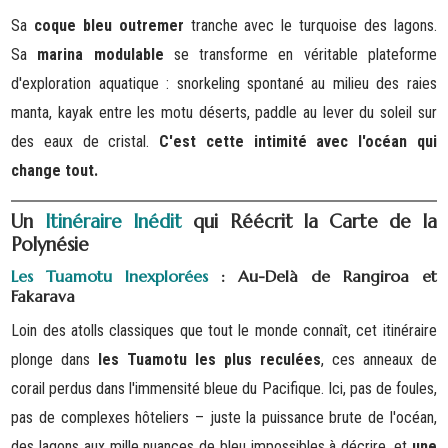
Sa
coque bleu outremer
tranche avec le turquoise des lagons.
Sa
marina modulable
se transforme en véritable plateforme
d'exploration aquatique : snorkeling spontané au milieu des raies
manta, kayak entre les motu déserts, paddle au lever du soleil sur
des eaux de cristal.
C'est cette intimité avec l'océan qui
change tout.
Un
Itinéraire Inédit
qui Réécrit la Carte de la
Polynésie
Les Tuamotu Inexplorées
: Au-Delà de Rangiroa et
Fakarava
Loin des atolls classiques que tout le monde connaît, cet itinéraire
plonge dans
les Tuamotu les plus reculées
, ces anneaux de
corail perdus dans l'immensité bleue du Pacifique. Ici, pas de foules,
pas de complexes hôteliers – juste la puissance brute de l'océan,
des lagons aux mille nuances de bleu impossibles à décrire, et
une