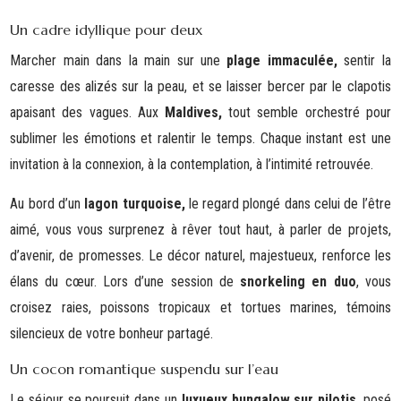
Un cadre idyllique pour deux
Marcher main dans la main sur une
plage immaculée,
sentir la
caresse des alizés sur la peau, et se laisser bercer par le clapotis
apaisant des vagues. Aux
Maldives,
tout semble orchestré pour
sublimer les émotions et ralentir le temps. Chaque instant est une
invitation à la connexion, à la contemplation, à l’intimité retrouvée.
Au bord d’un
lagon turquoise,
le regard plongé dans celui de l’être
aimé, vous vous surprenez à rêver tout haut, à parler de projets,
d’avenir, de promesses. Le décor naturel, majestueux, renforce les
élans du cœur. Lors d’une session de
snorkeling
en duo
, vous
croisez raies, poissons tropicaux et tortues marines, témoins
silencieux de votre bonheur partagé.
Un cocon romantique suspendu sur l’eau
Le séjour se poursuit dans un
luxueux bungalow
sur pilotis
, posé