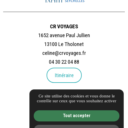
CR VOYAGES
1652 avenue Paul Jullien
13100 Le Tholonet
celine@crvoyages.fr
04 30 22 04 88
Itinéraire
LIENS UTILES
Ce site utilise des cookies et vous donne le
Carnet d'adresses
contrôle sur ceux que vous souhaitez activer
FAQ
Tout accepter
Informations complémentaires
Mentions légales