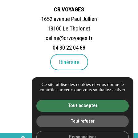
CR VOYAGES
1652 avenue Paul Jullien
13100 Le Tholonet
celine@crvoyages.fr
04 30 22 04 88
Itinéraire
LIENS UTILES
Ce site utilise des cookies et vous donne le
Carnet d'adresses
contrôle sur ceux que vous souhaitez activer
FAQ
Tout accepter
Informations complémentaires
Mentions légales
Tout refuser
Politique de confidentialité
Gestion des cookies
Personnaliser