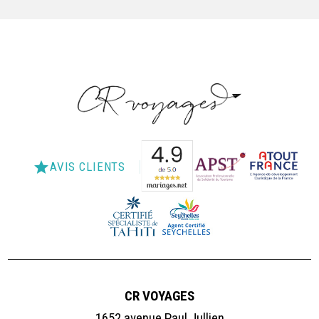
star
AVIS CLIENTS
CR VOYAGES
1652 avenue Paul Jullien