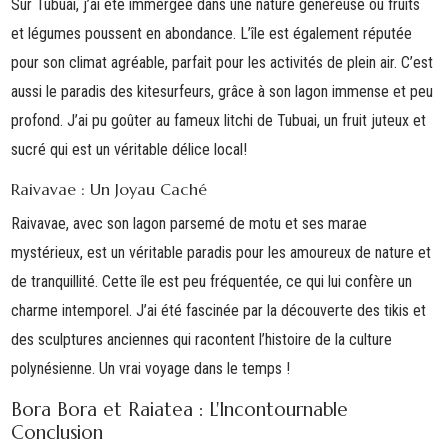
Sur
Tubuai
, j’ai été immergée dans une nature généreuse où fruits
et légumes poussent en abondance. L’île est également réputée
pour son climat agréable, parfait pour les activités de plein air. C’est
aussi le paradis des
kitesurfeurs
, grâce à son lagon immense et peu
profond. J’ai pu goûter au fameux
litchi
de Tubuai, un fruit juteux et
sucré qui est un véritable délice local!
Raivavae : Un Joyau Caché
Raivavae
, avec son lagon parsemé de motu et ses
marae
mystérieux, est un véritable paradis pour les amoureux de nature et
de tranquillité. Cette île est peu fréquentée, ce qui lui confère un
charme intemporel. J’ai été fascinée par la découverte des
tikis
et
des sculptures anciennes qui racontent l’histoire de la culture
polynésienne. Un vrai voyage dans le temps !
Bora Bora et Raiatea : L'Incontournable
Conclusion