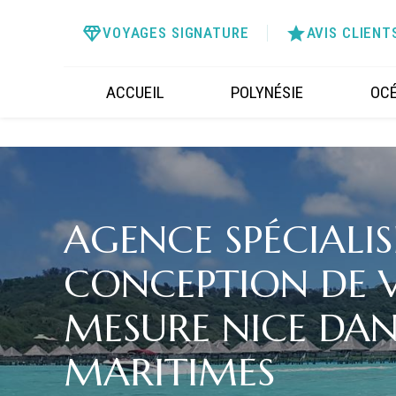
Panneau de gestion des cookies
diamond
star
VOYAGES SIGNATURE
AVIS CLIENT
ACCUEIL
POLYNÉSIE
OCÉ
AGENCE SPÉCIALIS
CONCEPTION DE 
MESURE NICE DANS
MARITIMES