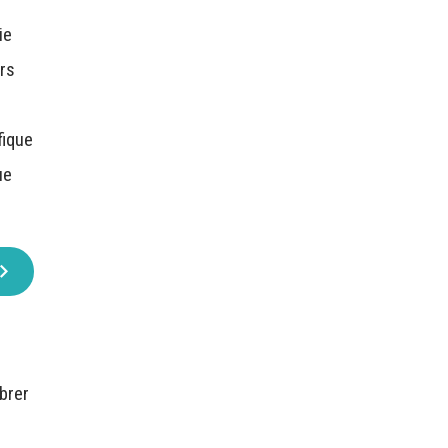
ie
ers
n
fique
ue
brer