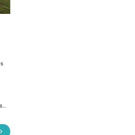
es
...