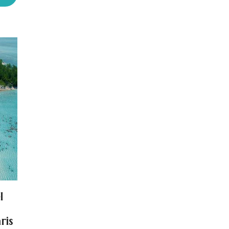
l
ris